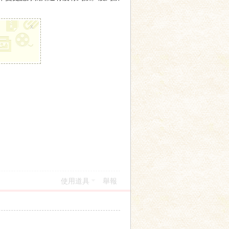
x
使用道具
舉報