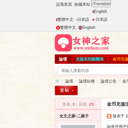
Translate
設爲首頁
收藏本站
English
繁體中文
日本語
日本語
繁體中文
English
論壇
充值未到賬聯系
金币充
論壇
論壇站務
論壇公告
金
查看:
0
|
回複:
23
金币充值
女
»
›
›
›
女主之家-二麻子
發表于 20
如有些用戶