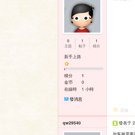
0
1
1
主題
帖子
積分
新手上路
積分
1
金币
0
在線時
1 小時
間
發消息
回複
qw29540
發表于 20
加客服需要