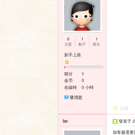
壇
0
1
1
主題
帖子
積分
新手上路
積分
1
金币
0
在線時
0 小時
間
發消息
回複
lst
發表于 20
加客服需要