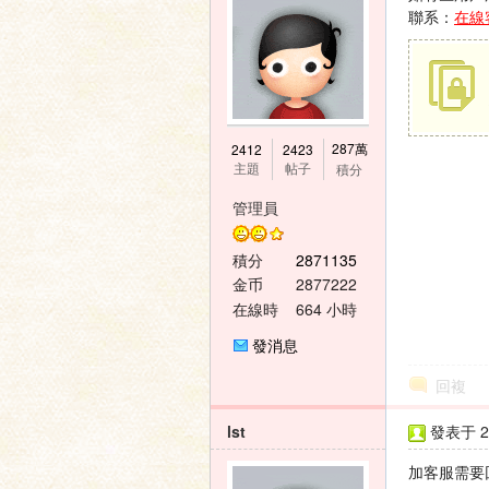
聯系：
在線
神
287萬
2412
2423
主題
帖子
積分
管理員
積分
2871135
金币
2877222
在線時
664 小時
間
發消息
之
回複
lst
發表于 20
加客服需要