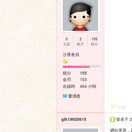
0
2
155
主題
帖子
積分
注冊會員
積分
155
金币
153
在線時
464 小時
間
發消息
回複
glk19920615
發表于 20
網站更新，