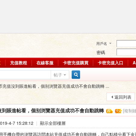
用戶名
密碼
值
充值教程
在線客服
卡密充值購買
卡密充值入口
帖子
搜
币充值沒到賬進帖看，個别浏覽器充值成功不會自動跳轉 ...
返回列表
索
[複制鏈
沒到賬進帖看，個别浏覽器充值成功不會自動跳轉
19-4-7 15:28:12
|
顯示全部樓層
用手機自帶的浏覽器訪問本站充值成功不會自動跳轉，自己點積分看下金