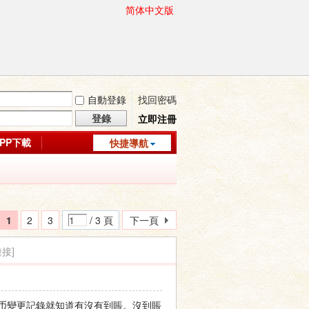
简体中文版
自動登錄
找回密碼
登錄
立即注冊
APP下載
快捷導航
1
2
3
/ 3 頁
下一頁
接]
币變更記錄就知道有沒有到賬。沒到賬