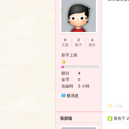
0
2
4
主題
帖子
積分
新手上路
積分
4
金币
0
在線時
3 小時
間
發消息
回複
張朋瑞
發表于 20