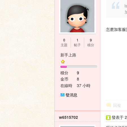
l
怎麽加客服
0
1
9
主題
帖子
積分
新手上路
積分
9
金币
8
在線時
37 小時
間
發消息
回複
w6515702
發表于 20