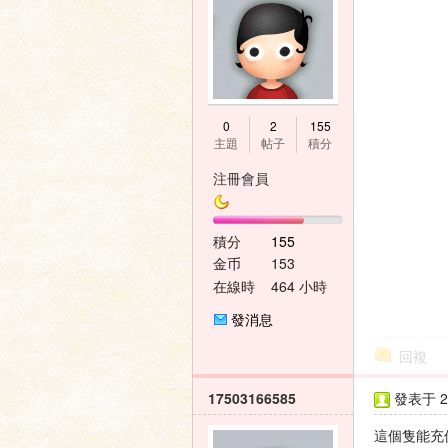
家
0
2
155
主題
帖子
積分
注冊會員
積分
155
金币
153
論
在線時
464 小時
間
發消息
回複
17503166585
發表于 20
這個隻能充