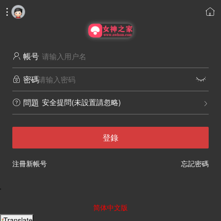


帳号

密碼


安全提問(未設置請忽略)
問題


登錄
注冊新帳号
忘記密碼
'
简体中文版
Translate